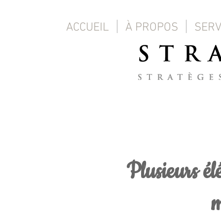
ACCUEIL
À PROPOS
SERV
Plusieurs é
m