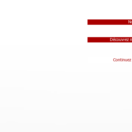
No
Découvrez n
Continuez 